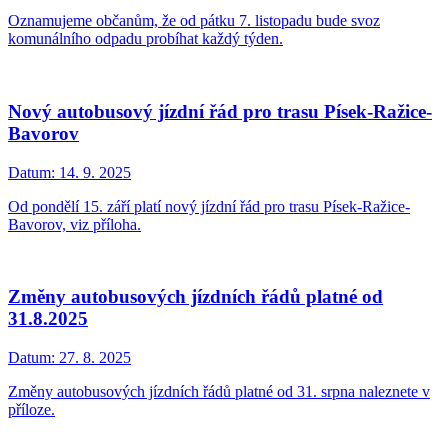
Oznamujeme občanům, že od pátku 7. listopadu bude svoz
komunálního odpadu probíhat každý týden.
Nový autobusový jízdní řád pro trasu Písek-Ražice-
Bavorov
Datum:
14. 9. 2025
Od pondělí 15. září platí nový jízdní řád pro trasu Písek-Ražice-
Bavorov, viz příloha.
Změny autobusových jízdních řádů platné od
31.8.2025
Datum:
27. 8. 2025
Změny autobusových jízdních řádů platné od 31. srpna naleznete v
příloze.