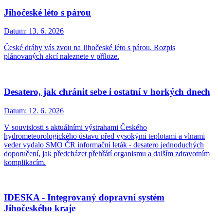
Jihočeské léto s párou
Datum:
13. 6. 2026
České dráhy vás zvou na Jihočeské léto s párou. Rozpis
plánovaných akcí naleznete v příloze.
Desatero, jak chránit sebe i ostatní v horkých dnech
Datum:
12. 6. 2026
V souvislosti s aktuálními výstrahami Českého
hydrometeorologického ústavu před vysokými teplotami a vlnami
veder vydalo SMO ČR informační leták - desatero jednoduchých
doporučení, jak předcházet přehřátí organismu a dalším zdravotním
komplikacím.
IDESKA - Integrovaný dopravní systém
Jihočeského kraje