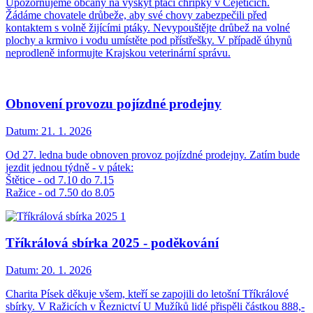
Upozorňujeme občany na výskyt ptačí chřipky v Čejeticích.
Žádáme chovatele drůbeže, aby své chovy zabezpečili před
kontaktem s volně žijícími ptáky. Nevypouštějte drůbež na volné
plochy a krmivo i vodu umístěte pod přístřešky. V případě úhynů
neprodleně informujte Krajskou veterinární správu.
Obnovení provozu pojízdné prodejny
Datum:
21. 1. 2026
Od 27. ledna bude obnoven provoz pojízdné prodejny. Zatím bude
jezdit jednou týdně - v pátek:
Štětice - od 7.10 do 7.15
Ražice - od 7.50 do 8.05
Tříkrálová sbírka 2025 - poděkování
Datum:
20. 1. 2026
Charita Písek děkuje všem, kteří se zapojili do letošní Tříkrálové
sbírky. V Ražicích v Řeznictví U Mužíků lidé přispěli částkou 888,-