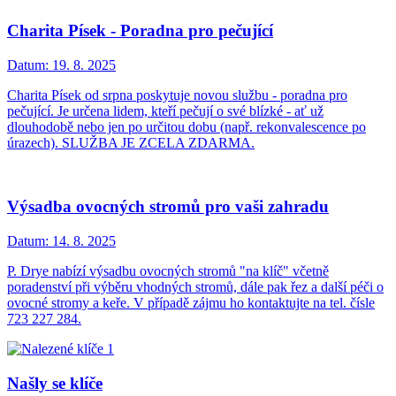
Charita Písek - Poradna pro pečující
Datum:
19. 8. 2025
Charita Písek od srpna poskytuje novou službu - poradna pro
pečující. Je určena lidem, kteří pečují o své blízké - ať už
dlouhodobě nebo jen po určitou dobu (např. rekonvalescence po
úrazech). SLUŽBA JE ZCELA ZDARMA.
Výsadba ovocných stromů pro vaši zahradu
Datum:
14. 8. 2025
P. Drye nabízí výsadbu ovocných stromů "na klíč" včetně
poradenství při výběru vhodných stromů, dále pak řez a další péči o
ovocné stromy a keře. V případě zájmu ho kontaktujte na tel. čísle
723 227 284.
Našly se klíče