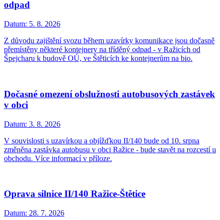
odpad
Datum:
5. 8. 2026
Z důvodu zajištění svozu během uzavírky komunikace jsou dočasně
přemístěny některé kontejnery na tříděný odpad - v Ražicích od
Špejcharu k budově OÚ, ve Štěticích ke kontejnerům na bio.
Dočasné omezení obslužnosti autobusových zastávek
v obci
Datum:
3. 8. 2026
V souvislosti s uzavírkou a objížďkou II/140 bude od 10. srpna
změněna zastávka autobusu v obci Ražice - bude stavět na rozcestí u
obchodu. Více informací v příloze.
Oprava silnice II/140 Ražice-Štětice
Datum:
28. 7. 2026