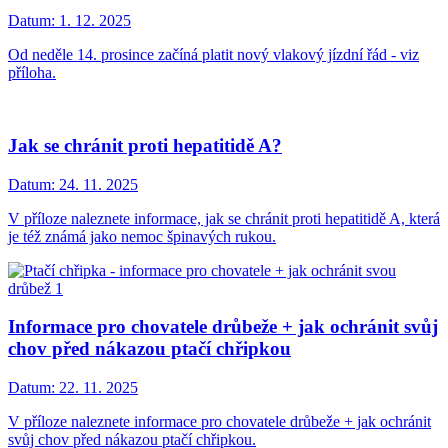
Datum:
1. 12. 2025
Od neděle 14. prosince začíná platit nový vlakový jízdní řád - viz
příloha.
Jak se chránit proti hepatitidě A?
Datum:
24. 11. 2025
V příloze naleznete informace, jak se chránit proti hepatitidě A, která
je též známá jako nemoc špinavých rukou.
Informace pro chovatele drůbeže + jak ochránit svůj
chov před nákazou ptačí chřipkou
Datum:
22. 11. 2025
V příloze naleznete informace pro chovatele drůbeže + jak ochránit
svůj chov před nákazou ptačí chřipkou.