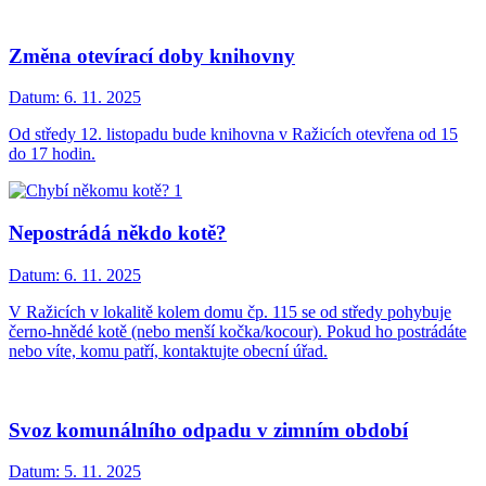
Změna otevírací doby knihovny
Datum:
6. 11. 2025
Od středy 12. listopadu bude knihovna v Ražicích otevřena od 15
do 17 hodin.
Nepostrádá někdo kotě?
Datum:
6. 11. 2025
V Ražicích v lokalitě kolem domu čp. 115 se od středy pohybuje
černo-hnědé kotě (nebo menší kočka/kocour). Pokud ho postrádáte
nebo víte, komu patří, kontaktujte obecní úřad.
Svoz komunálního odpadu v zimním období
Datum:
5. 11. 2025