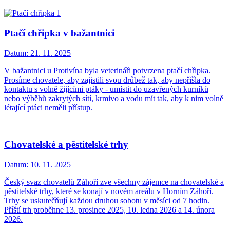
Ptačí chřipka v bažantnici
Datum:
21. 11. 2025
V bažantnici u Protivína byla veterináři potvrzena ptačí chřipka.
Prosíme chovatele, aby zajistili svou drůbež tak, aby nepřišla do
kontaktu s volně žijícími ptáky - umístit do uzavřených kurníků
nebo výběhů zakrytých sítí, krmivo a vodu mít tak, aby k nim volně
létající ptáci neměli přístup.
Chovatelské a pěstitelské trhy
Datum:
10. 11. 2025
Český svaz chovatelů Záhoří zve všechny zájemce na chovatelské a
pěstitelské trhy, které se konají v novém areálu v Horním Záhoří.
Trhy se uskutečňují každou druhou sobotu v měsíci od 7 hodin.
Příští trh proběhne 13. prosince 2025, 10. ledna 2026 a 14. února
2026.