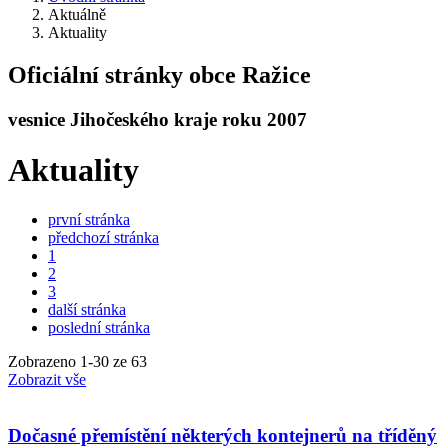
Aktuálně
Aktuality
Oficiální stránky obce Ražice
vesnice Jihočeského kraje roku 2007
Aktuality
první stránka
předchozí stránka
1
2
3
další stránka
poslední stránka
Zobrazeno
1
-
30
ze 63
Zobrazit vše
Dočasné přemístění některých kontejnerů na tříděný