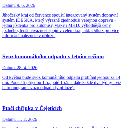
Datum:
9. 6. 2026
Jihočeský kraj od července spouští integrovaný systém dopravní
systém IDESKA, který výrazně zjednoduší veřejnou dopravu -
jedna jízdenka pro autobusy, vlaky i MHD, výhodnější ceny
jízdného, lepší návaznost spojů v celém kraji atd. Odkaz pro více
informací naleznete v příloze.
Svoz komunálního odpadu v letním režimu
Datum:
28. 4. 2026
Od května bude svoz komunálního odpadu probíhat jednou za 14
dní. Popeláři přijedou 1.5., poté 15.5. a dále každé dva týdny - viz
harmonogram svozu odpadu (v příloze).
Ptačí chřipka v Čejeticích
Datum:
11. 2. 2026