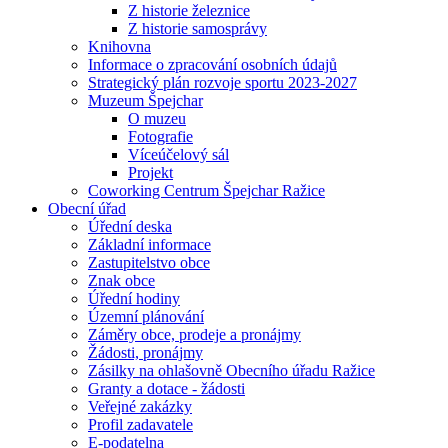
Z historie železnice
Z historie samosprávy
Knihovna
Informace o zpracování osobních údajů
Strategický plán rozvoje sportu 2023-2027
Muzeum Špejchar
O muzeu
Fotografie
Víceúčelový sál
Projekt
Coworking Centrum Špejchar Ražice
Obecní úřad
Úřední deska
Základní informace
Zastupitelstvo obce
Znak obce
Úřední hodiny
Územní plánování
Záměry obce, prodeje a pronájmy
Žádosti, pronájmy
Zásilky na ohlašovně Obecního úřadu Ražice
Granty a dotace - žádosti
Veřejné zakázky
Profil zadavatele
E-podatelna