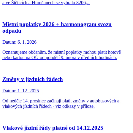
a ve Štěticích a Humňanech se vybralo 8206,-.
Místní poplatky 2026 + harmonogram svozu
odpadu
Datum:
6. 1. 2026
Oznamujeme občanům, že místní poplatky mohou platit hotově
nebo kartou na OÚ od pondělí 9. února v úředních hodinách.
Změny v jízdních řádech
Datum:
1. 12. 2025
Od neděle 14. prosince začínají platit změny v autobusových a
vlakových jízdních řádech - viz odkazy v příloze.
Vlakové jízdní řády platné od 14.12.2025