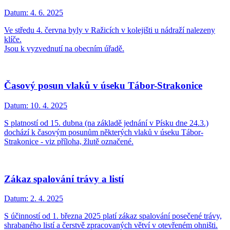
Datum:
4. 6. 2025
Ve středu 4. června byly v Ražicích v kolejišti u nádraží nalezeny
klíče.
Jsou k vyzvednutí na obecním úřadě.
Časový posun vlaků v úseku Tábor-Strakonice
Datum:
10. 4. 2025
S platností od 15. dubna (na základě jednání v Písku dne 24.3.)
dochází k časovým posunům některých vlaků v úseku Tábor-
Strakonice - viz příloha, žlutě označené.
Zákaz spalování trávy a listí
Datum:
2. 4. 2025
S účinností od 1. března 2025 platí zákaz spalování posečené trávy,
shrabaného listí a čerstvě zpracovaných větví v otevřeném ohništi.