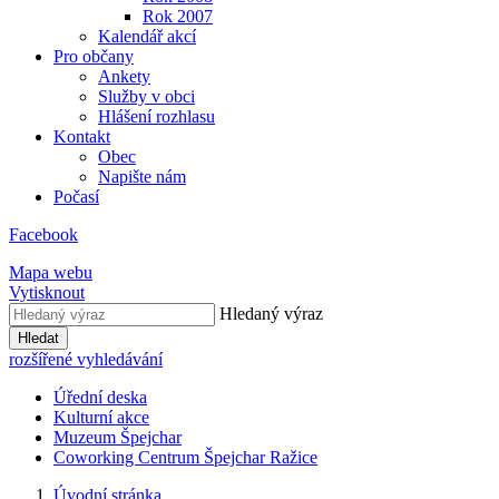
Rok 2007
Kalendář akcí
Pro občany
Ankety
Služby v obci
Hlášení rozhlasu
Kontakt
Obec
Napište nám
Počasí
Facebook
Mapa webu
Vytisknout
Hledaný výraz
Hledat
rozšířené vyhledávání
Úřední deska
Kulturní akce
Muzeum Špejchar
Coworking Centrum Špejchar Ražice
Úvodní stránka