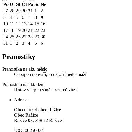
Po
Út
St
Čt
Pá
So
Ne
27
28
29
30
31
1
2
3
4
5
6
7
8
9
10
11
12
13
14
15
16
17
18
19
20
21
22
23
24
25
26
27
28
29
30
31
1
2
3
4
5
6
Pranostiky
Pranostika na akt. měsíc
Co srpen neuvaří, to už září nedosmaží.
Pranostika na akt. den
Hotov v srpnu sáně a v zimě vůz!
Adresa:
Obecní úřad obce Ražice
Obec Ražice
Ražice 98, 398 22 Ražice
IČO: 00250074