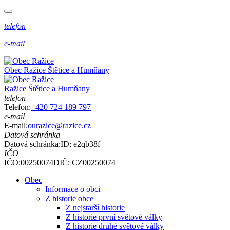
telefon
e-mail
Obec
Ražice
Štětice a Humňany
Ražice
Štětice a Humňany
telefon
Telefon:
+420 724 189 797
e-mail
E-mail:
ourazice@razice.cz
Datová schránka
Datová schránka:
ID: e2qb38f
IČO
IČO:00250074
DIČ: CZ00250074
Obec
Informace o obci
Z historie obce
Z nejstarší historie
Z historie první světové války
Z historie druhé světové války