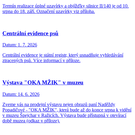
Termín realizace úplné uzavírky a objížďky silnice II/140 je od 10.
srpna do 18. září. Označení uzavírky viz příloha.
Centrální evidence psů
Datum:
1. 7. 2026
Centrální evidence je státní registr, který usnadňuje vyhledávání
ztracených psů. Více informací v příloze.
Výstava "OKA MŽIK" v muzeu
Datum:
14. 6. 2026
Zveme vás na prodejní výstavu nejen obrazů paní Naděždy
Popadičové - "OKA MŽIK", která bude až do konce srpna k vidění
v muzeu Špejchar v Ražicích. Výstava bude přístupná v otevírací
době muzea (odkaz v příloze).