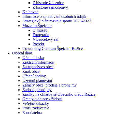
Z historie železnice
Z historie samosprávy
Knihovna
Informace o zpracování osobních údajů
Strategický plán rozvoje sportu 2023-2027
Muzeum Špejchar
O muzeu
Fotografie
Víceúčelový sál
Projekt
Coworking Centrum Špejchar Ražice
Obecní úřad
Úřední deska
Základní informace
Zastupitelstvo obce
Znak obce
Úřední hodiny
Územní plánování
Záměry obce, prodeje a pronájmy
Žádosti, pronájmy
Zásilky na ohlašovně Obecního úřadu Ražice
Granty a dotace - žádosti
Veřejné zakázky
Profil zadavatele
E-podatelna