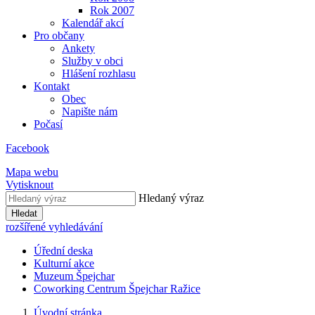
Rok 2007
Kalendář akcí
Pro občany
Ankety
Služby v obci
Hlášení rozhlasu
Kontakt
Obec
Napište nám
Počasí
Facebook
Mapa webu
Vytisknout
Hledaný výraz
Hledat
rozšířené vyhledávání
Úřední deska
Kulturní akce
Muzeum Špejchar
Coworking Centrum Špejchar Ražice
Úvodní stránka