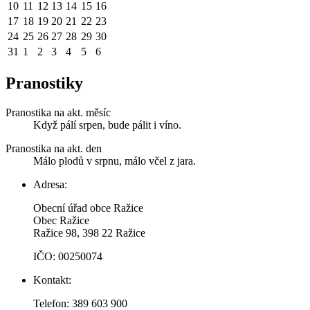
10
11
12
13
14
15
16
17
18
19
20
21
22
23
24
25
26
27
28
29
30
31
1
2
3
4
5
6
Pranostiky
Pranostika na akt. měsíc
Když pálí srpen, bude pálit i víno.
Pranostika na akt. den
Málo plodů v srpnu, málo včel z jara.
Adresa:
Obecní úřad obce Ražice
Obec Ražice
Ražice 98, 398 22 Ražice
IČO: 00250074
Kontakt:
Telefon: 389 603 900