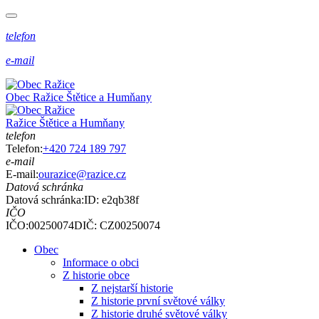
telefon
e-mail
Obec
Ražice
Štětice a Humňany
Ražice
Štětice a Humňany
telefon
Telefon:
+420 724 189 797
e-mail
E-mail:
ourazice@razice.cz
Datová schránka
Datová schránka:
ID: e2qb38f
IČO
IČO:00250074
DIČ: CZ00250074
Obec
Informace o obci
Z historie obce
Z nejstarší historie
Z historie první světové války
Z historie druhé světové války