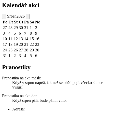
Kalendář akcí
Srpen
2026
Po
Út
St
Čt
Pá
So
Ne
27
28
29
30
31
1
2
3
4
5
6
7
8
9
10
11
12
13
14
15
16
17
18
19
20
21
22
23
24
25
26
27
28
29
30
31
1
2
3
4
5
6
Pranostiky
Pranostika na akt. měsíc
Když v srpnu naprší, tak než se oběd pojí, všecko slunce
vysuší.
Pranostika na akt. den
Když srpen pálí, bude pálit i víno.
Adresa: