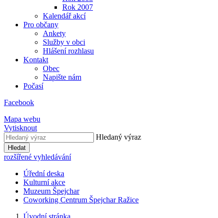
Rok 2007
Kalendář akcí
Pro občany
Ankety
Služby v obci
Hlášení rozhlasu
Kontakt
Obec
Napište nám
Počasí
Facebook
Mapa webu
Vytisknout
Hledaný výraz
Hledat
rozšířené vyhledávání
Úřední deska
Kulturní akce
Muzeum Špejchar
Coworking Centrum Špejchar Ražice
Úvodní stránka