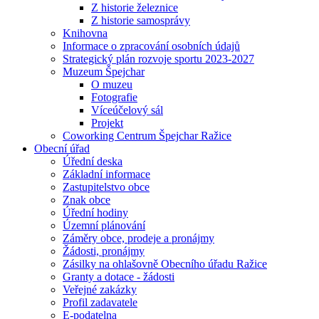
Z historie železnice
Z historie samosprávy
Knihovna
Informace o zpracování osobních údajů
Strategický plán rozvoje sportu 2023-2027
Muzeum Špejchar
O muzeu
Fotografie
Víceúčelový sál
Projekt
Coworking Centrum Špejchar Ražice
Obecní úřad
Úřední deska
Základní informace
Zastupitelstvo obce
Znak obce
Úřední hodiny
Územní plánování
Záměry obce, prodeje a pronájmy
Žádosti, pronájmy
Zásilky na ohlašovně Obecního úřadu Ražice
Granty a dotace - žádosti
Veřejné zakázky
Profil zadavatele
E-podatelna