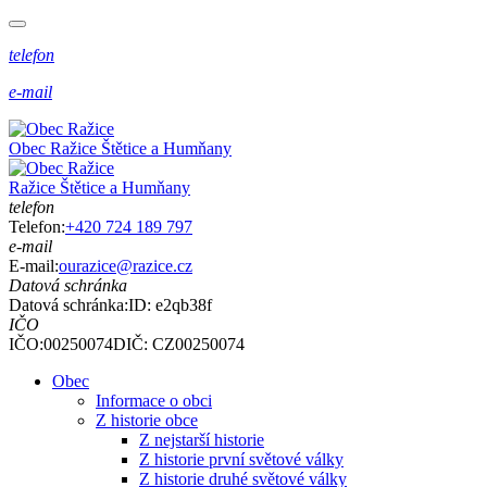
telefon
e-mail
Obec
Ražice
Štětice a Humňany
Ražice
Štětice a Humňany
telefon
Telefon:
+420 724 189 797
e-mail
E-mail:
ourazice@razice.cz
Datová schránka
Datová schránka:
ID: e2qb38f
IČO
IČO:00250074
DIČ: CZ00250074
Obec
Informace o obci
Z historie obce
Z nejstarší historie
Z historie první světové války
Z historie druhé světové války