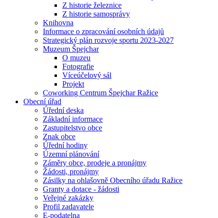
Z historie železnice
Z historie samosprávy
Knihovna
Informace o zpracování osobních údajů
Strategický plán rozvoje sportu 2023-2027
Muzeum Špejchar
O muzeu
Fotografie
Víceúčelový sál
Projekt
Coworking Centrum Špejchar Ražice
Obecní úřad
Úřední deska
Základní informace
Zastupitelstvo obce
Znak obce
Úřední hodiny
Územní plánování
Záměry obce, prodeje a pronájmy
Žádosti, pronájmy
Zásilky na ohlašovně Obecního úřadu Ražice
Granty a dotace - žádosti
Veřejné zakázky
Profil zadavatele
E-podatelna