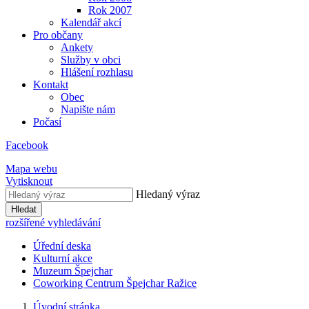
Rok 2007
Kalendář akcí
Pro občany
Ankety
Služby v obci
Hlášení rozhlasu
Kontakt
Obec
Napište nám
Počasí
Facebook
Mapa webu
Vytisknout
Hledaný výraz
Hledat
rozšířené vyhledávání
Úřední deska
Kulturní akce
Muzeum Špejchar
Coworking Centrum Špejchar Ražice
Úvodní stránka