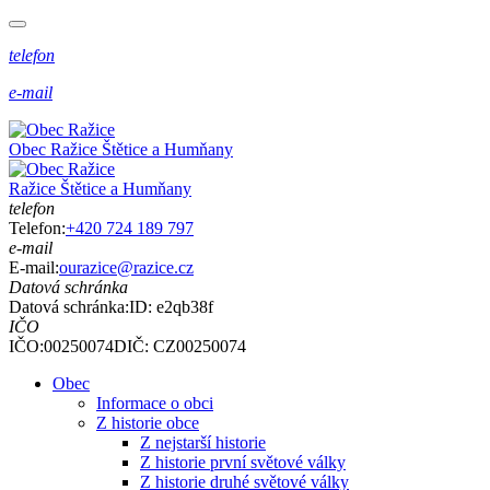
telefon
e-mail
Obec
Ražice
Štětice a Humňany
Ražice
Štětice a Humňany
telefon
Telefon:
+420 724 189 797
e-mail
E-mail:
ourazice@razice.cz
Datová schránka
Datová schránka:
ID: e2qb38f
IČO
IČO:00250074
DIČ: CZ00250074
Obec
Informace o obci
Z historie obce
Z nejstarší historie
Z historie první světové války
Z historie druhé světové války