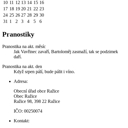
10
11
12
13
14
15
16
17
18
19
20
21
22
23
24
25
26
27
28
29
30
31
1
2
3
4
5
6
Pranostiky
Pranostika na akt. měsíc
Jak Vavřinec zavaří, Bartoloměj zasmaží, tak se podzimek
daří.
Pranostika na akt. den
Když srpen pálí, bude pálit i víno.
Adresa:
Obecní úřad obce Ražice
Obec Ražice
Ražice 98, 398 22 Ražice
IČO: 00250074
Kontakt: