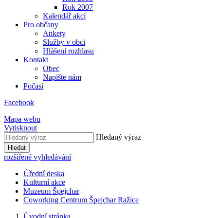
Rok 2007
Kalendář akcí
Pro občany
Ankety
Služby v obci
Hlášení rozhlasu
Kontakt
Obec
Napište nám
Počasí
Facebook
Mapa webu
Vytisknout
Hledaný výraz
Hledat
rozšířené vyhledávání
Úřední deska
Kulturní akce
Muzeum Špejchar
Coworking Centrum Špejchar Ražice
Úvodní stránka