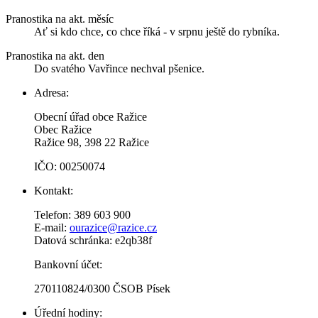
Pranostika na akt. měsíc
Ať si kdo chce, co chce říká - v srpnu ještě do rybníka.
Pranostika na akt. den
Do svatého Vavřince nechval pšenice.
Adresa:
Obecní úřad obce Ražice
Obec Ražice
Ražice 98, 398 22 Ražice
IČO: 00250074
Kontakt:
Telefon: 389 603 900
E-mail:
ourazice@razice.cz
Datová schránka: e2qb38f
Bankovní účet:
270110824/0300 ČSOB Písek
Úřední hodiny: