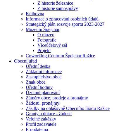
Z historie železnice
Z historie samosprávy
Knihovna
Informace o zpracování osobních údajů
Strategický plán rozvoje sportu 2023-2027
Muzeum Špejchar
O muzeu
Fotografie
Víceúčelový sál
Projekt
Coworking Centrum Špejchar Ražice
Obecní úřad
Úřední deska
Základní informace
Zastupitelstvo obce
Znak obce
Úřední hodiny
Územní plánování
Záměry obce, prodeje a pronájmy
Žádosti, pronájmy
Zásilky na ohlašovně Obecního úřadu Ražice
Granty a dotace - žádosti
Veřejné zakázky
Profil zadavatele
E-podatelna