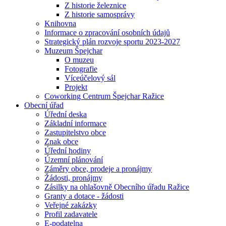
Z historie železnice
Z historie samosprávy
Knihovna
Informace o zpracování osobních údajů
Strategický plán rozvoje sportu 2023-2027
Muzeum Špejchar
O muzeu
Fotografie
Víceúčelový sál
Projekt
Coworking Centrum Špejchar Ražice
Obecní úřad
Úřední deska
Základní informace
Zastupitelstvo obce
Znak obce
Úřední hodiny
Územní plánování
Záměry obce, prodeje a pronájmy
Žádosti, pronájmy
Zásilky na ohlašovně Obecního úřadu Ražice
Granty a dotace - žádosti
Veřejné zakázky
Profil zadavatele
E-podatelna