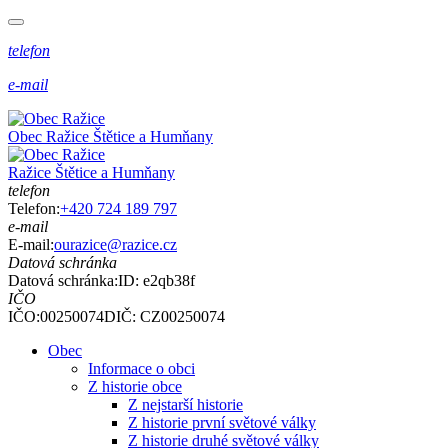
telefon
e-mail
Obec
Ražice
Štětice a Humňany
Ražice
Štětice a Humňany
telefon
Telefon:
+420 724 189 797
e-mail
E-mail:
ourazice@razice.cz
Datová schránka
Datová schránka:
ID: e2qb38f
IČO
IČO:00250074
DIČ: CZ00250074
Obec
Informace o obci
Z historie obce
Z nejstarší historie
Z historie první světové války
Z historie druhé světové války