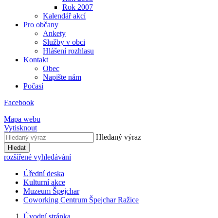
Rok 2007
Kalendář akcí
Pro občany
Ankety
Služby v obci
Hlášení rozhlasu
Kontakt
Obec
Napište nám
Počasí
Facebook
Mapa webu
Vytisknout
Hledaný výraz
Hledat
rozšířené vyhledávání
Úřední deska
Kulturní akce
Muzeum Špejchar
Coworking Centrum Špejchar Ražice
Úvodní stránka