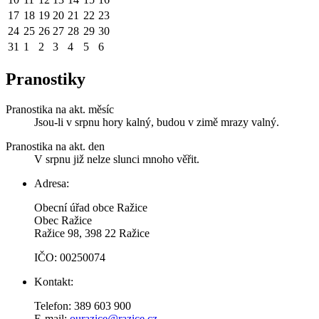
17
18
19
20
21
22
23
24
25
26
27
28
29
30
31
1
2
3
4
5
6
Pranostiky
Pranostika na akt. měsíc
Jsou-li v srpnu hory kalný, budou v zimě mrazy valný.
Pranostika na akt. den
V srpnu již nelze slunci mnoho věřit.
Adresa:
Obecní úřad obce Ražice
Obec Ražice
Ražice 98, 398 22 Ražice
IČO: 00250074
Kontakt:
Telefon: 389 603 900
E-mail:
ourazice@razice.cz