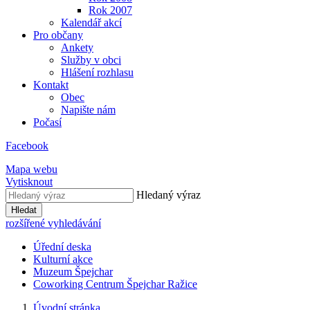
Rok 2007
Kalendář akcí
Pro občany
Ankety
Služby v obci
Hlášení rozhlasu
Kontakt
Obec
Napište nám
Počasí
Facebook
Mapa webu
Vytisknout
Hledaný výraz
Hledat
rozšířené vyhledávání
Úřední deska
Kulturní akce
Muzeum Špejchar
Coworking Centrum Špejchar Ražice
Úvodní stránka