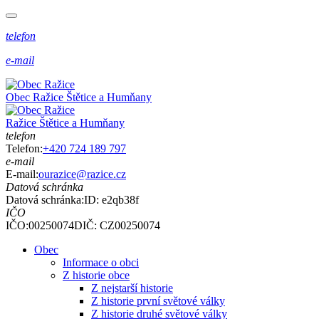
telefon
e-mail
Obec
Ražice
Štětice a Humňany
Ražice
Štětice a Humňany
telefon
Telefon:
+420 724 189 797
e-mail
E-mail:
ourazice@razice.cz
Datová schránka
Datová schránka:
ID: e2qb38f
IČO
IČO:00250074
DIČ: CZ00250074
Obec
Informace o obci
Z historie obce
Z nejstarší historie
Z historie první světové války
Z historie druhé světové války