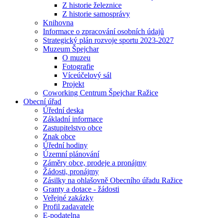
Z historie železnice
Z historie samosprávy
Knihovna
Informace o zpracování osobních údajů
Strategický plán rozvoje sportu 2023-2027
Muzeum Špejchar
O muzeu
Fotografie
Víceúčelový sál
Projekt
Coworking Centrum Špejchar Ražice
Obecní úřad
Úřední deska
Základní informace
Zastupitelstvo obce
Znak obce
Úřední hodiny
Územní plánování
Záměry obce, prodeje a pronájmy
Žádosti, pronájmy
Zásilky na ohlašovně Obecního úřadu Ražice
Granty a dotace - žádosti
Veřejné zakázky
Profil zadavatele
E-podatelna