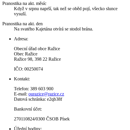
Pranostika na akt. měsíc
Když v srpnu naprší, tak než se oběd pojí, všecko slunce
vysuší.
Pranostika na akt. den
Na svatého Kajetána otvírá se stodol brána.
Adresa:
Obecní úřad obce Ražice
Obec Ražice
Ražice 98, 398 22 Ražice
IČO: 00250074
Kontakt:
Telefon: 389 603 900
E-mail:
ourazice@razice.cz
Datová schránka: e2qb38f
Bankovní účet:
270110824/0300 ČSOB Písek
Úřední hodiny: