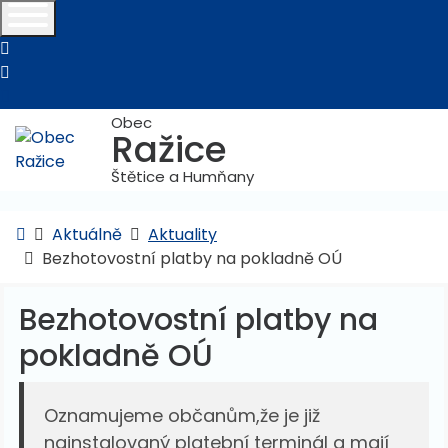
telefon
e-mail
Obec
Ražice
Štětice a Humňany
Úvodní stránka
Aktuálně
Aktuality
Bezhotovostní platby na pokladně OÚ
Bezhotovostní platby na
pokladně OÚ
Oznamujeme občanům,že je již
nainstalovaný platební terminál a mají